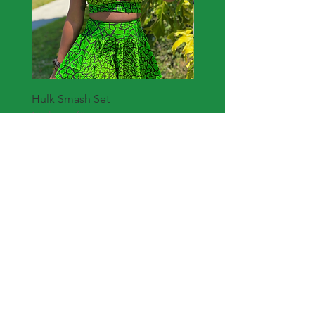
Hulk Smash Set
Flutter Skirt
Nicht verfügbar
Nicht verfügbar
Join My Mailing List for the latest
fashion from Eyerie Findz
Subscribe Now