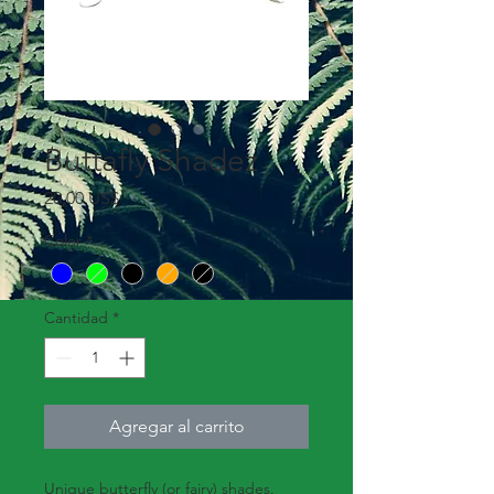
Buttafly Shadez
Precio
20,00 US$
Color
*
Cantidad
*
Agregar al carrito
Unique butterfly (or fairy) shades.