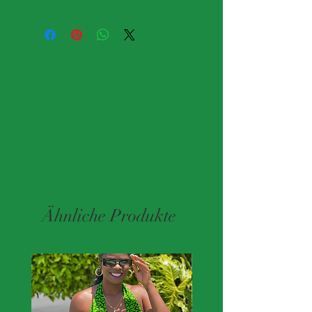
Ähnliche Produkte
New