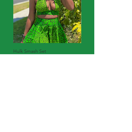
Hulk Smash Set
Flutter Skirt
Nicht verfügbar
Nicht verfügbar
Join My Mailing List for the latest
fashion from Eyerie Findz
Subscribe Now